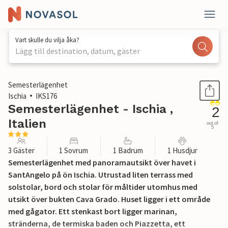
Vart skulle du vilja åka?
Lägg till destination, datum, gäster
1 / 16
Semesterlägenhet
Ischia
IKS176
Semesterlägenhet - Ischia ,
2
Italien
out of
5
3 Gäster
1 Sovrum
1 Badrum
1 Husdjur
Semesterlägenhet med panoramautsikt över havet i
SantAngelo på ön Ischia. Utrustad liten terrass med
solstolar, bord och stolar för måltider utomhus med
utsikt över bukten Cava Grado. Huset ligger i ett område
med gågator. Ett stenkast bort ligger marinan,
stränderna, de termiska baden och Piazzetta, ett