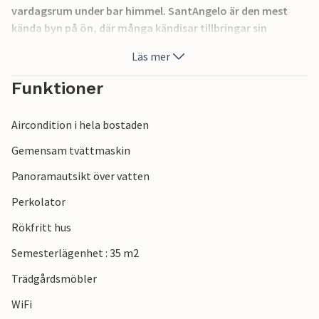
vardagsrum under bar himmel. SantAngelo är den mest
kända byn på ön, där många kändisar tillbringar sin
semester. Du kan också hitta boutique och bra
Läs mer
restauranger där du kan smaka på de typiska
specialiteterna. På sommaren finns det evenemang och
Funktioner
festivaler. Festa of San Michele (den 30 september) är
mycket vacker och berömd: musik och fyrverkerier i
Aircondition i hela bostaden
Piazzetta. I samma hus IKS175.
Gemensam tvättmaskin
Panoramautsikt över vatten
Perkolator
Rökfritt hus
Semesterlägenhet : 35 m2
Trädgårdsmöbler
WiFi