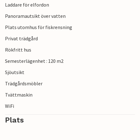
Laddare för elfordon
höjdpunkter och kulinariska läckerheter.
Panoramautsikt över vatten
Plats utomhus för fiskrensning
Privat trädgård
Rökfritt hus
Semesterlägenhet : 120 m2
Sjöutsikt
Trädgårdsmöbler
Tvättmaskin
WiFi
Plats