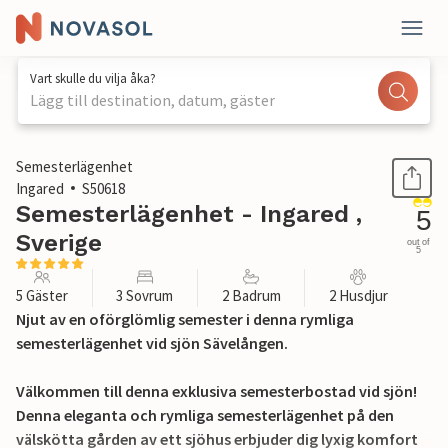
Vart skulle du vilja åka?
Lägg till destination, datum, gäster
1 / 32
Semesterlägenhet
Ingared
S50618
Semesterlägenhet - Ingared ,
5
Sverige
out of
5
5 Gäster
3 Sovrum
2 Badrum
2 Husdjur
Njut av en oförglömlig semester i denna rymliga
semesterlägenhet vid sjön Sävelången.
Välkommen till denna exklusiva semesterbostad vid sjön!
Denna eleganta och rymliga semesterlägenhet på den
välskötta gården av ett sjöhus erbjuder dig lyxig komfort