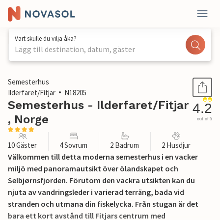
Vart skulle du vilja åka?
Lägg till destination, datum, gäster
1 / 13
Semesterhus
Ilderfaret/Fitjar
N18205
Semesterhus - Ilderfaret/Fitjar
4.2
, Norge
out of 5
10 Gäster
4 Sovrum
2 Badrum
2 Husdjur
Välkommen till detta moderna semesterhus i en vacker
miljö med panoramautsikt över ölandskapet och
Selbjørnsfjorden. Förutom den vackra utsikten kan du
njuta av vandringsleder i varierad terräng, bada vid
stranden och utmana din fiskelycka. Från stugan är det
bara ett kort avstånd till Fitjars centrum med