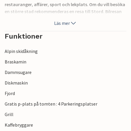
restauranger, affärer, sport och lekplats. Om du vill besöka
en större stad rekommenderas en resa till Stord. Bilresan
tar bara 20 minuter, och i Stord finns shoppinggator,
Läs mer
vattensportscenter, bowling och Sunnhordalandsmuseet.
Enligt mottot "Minne skapar opinion" har museet även
Funktioner
permanenta utställningar om förhistorisk tid och
jordbruk. Dagsturer till Haugesund och Bergen med allt
Alpin skidåkning
som dessa städer har att erbjuda rekommenderas också.
Braskamin
Dammsugare
Diskmaskin
Fjord
Gratis p-plats på tomten : 4 Parkeringsplatser
Grill
Kaffebryggare