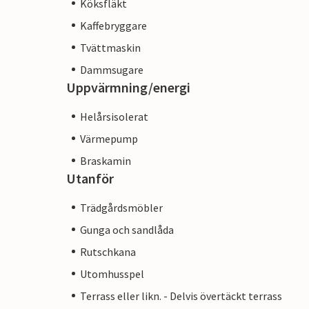
Köksfläkt
Kaffebryggare
Tvättmaskin
Dammsugare
Uppvärmning/energi
Helårsisolerat
Värmepump
Braskamin
Utanför
Trädgårdsmöbler
Gunga och sandlåda
Rutschkana
Utomhusspel
Terrass eller likn. - Delvis övertäckt terrass