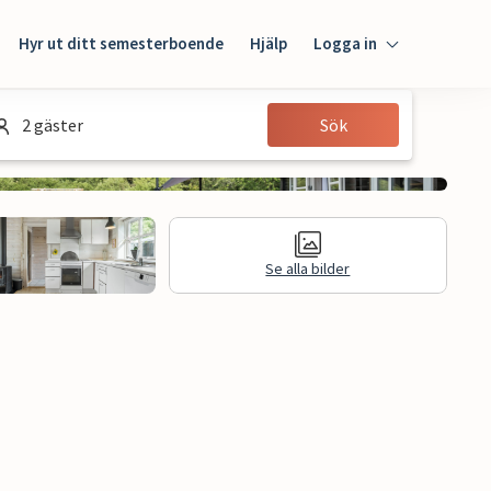
Hyr ut ditt semesterboende
Hjälp
Logga in
Logga in
2 gäster
Sök
Gäst
Husägare
Se alla bilder