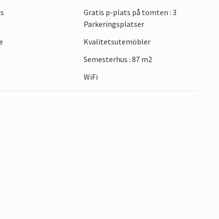
 gungar och gräver i sandlådan medan du
us
Gratis p-plats på tomten : 3
na.
Parkeringsplatser
e
Kvalitetsutemöbler
 för ett uppfriskande dopp. Ta en promenad
et klara vattnet i Sejerøbukten. En dag på
Semesterhus : 87 m2
.
WiFi