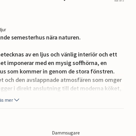
out of 5
djur
ande semesterhus nära naturen.
ecknas av en ljus och vänlig interiör och ett
 imponerar med en mysig soffhörna, en
ljus som kommer in genom de stora fönstren.
set och den avslappnade atmosfären som omger
ger i direkt anslutning till det moderna köket,
gn och ro. De smakfulla möblerna inbjuder till att
äs mer
llsammans.
 grillkvällar. Det finns gott om plats för
mattan. Spela bollspel med hela familjen eller
Dammsugare