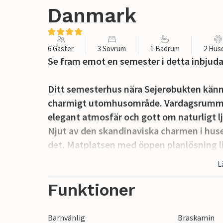
Danmark
6 Gäster
3 Sovrum
1 Badrum
2 Hus
Se fram emot en semester i detta inbjud
Ditt semesterhus nära Sejerøbukten kännet
charmigt utomhusområde. Vardagsrummet
elegant atmosfär och gott om naturligt 
Njut av den skandinaviska charmen i hu
det. Matplatsen med öppen planlösning lig
där du kan tillaga familjens måltider i lu
L
dröja sig kvar och njuta av måltiderna ti
Funktioner
Den vackra terrassen är idealisk för mysiga
utomhusaktiviteter på den välskötta gräs
Barnvänlig
Braskamin