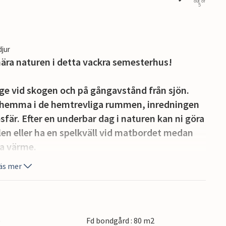
out of
5
djur
ra naturen i detta vackra semesterhus!
läge vid skogen och på gångavstånd från sjön.
 hemma i de hemtrevliga rummen, inredningen
fär. Efter en underbar dag i naturen kan ni göra
len eller ha en spelkväll vid matbordet medan
a värme.
äs mer
oppla av på terrassen med utsikt över
enare tillagas en läcker måltid på grillen och njut
sällskap.
e
Fd bondgård : 80 m2