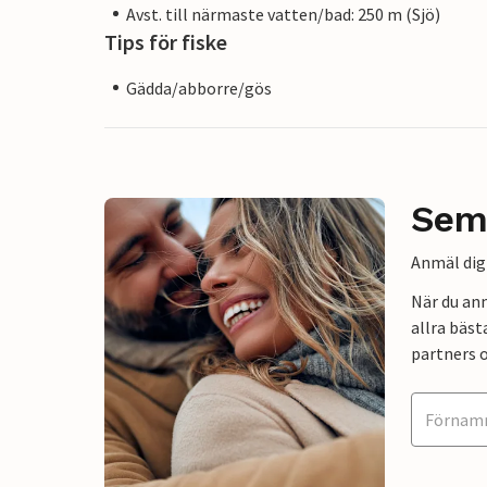
Avst. till närmaste vatten/bad: 250 m (Sjö)
Tips för fiske
Gädda/abborre/gös
Sem
Anmäl dig 
När du an
allra bäst
partners o