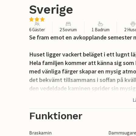
Sverige
6 Gäster
2 Sovrum
1 Badrum
2 Hus
Se fram emot en avkopplande semester nä
Huset ligger vackert beläget i ett lugnt 
Hela familjen kommer att känna sig som
med vänliga färger skapar en mysig atmos
det bekvämt tillsammans i soffan på kväl
den vedeldade kaminen sprider sin mysig
L
Låt barnen leka på den rymliga tomten, k
Strönasjön eller njut av ett parti boule, s
Funktioner
av underbart långa sommarkvällar i gott 
Braskamin
Dammsugar