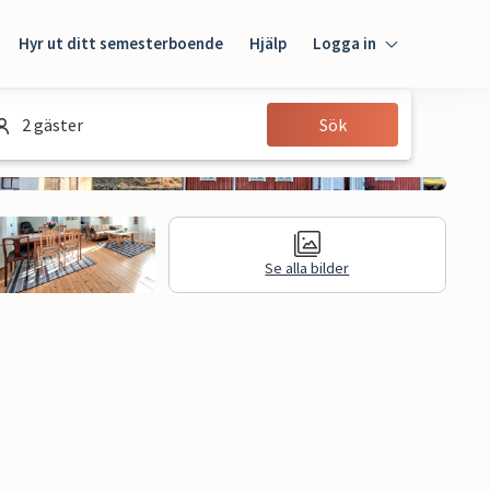
Hyr ut ditt semesterboende
Hjälp
Logga in
Logga in
2 gäster
Sök
Gäst
Husägare
Se alla bilder