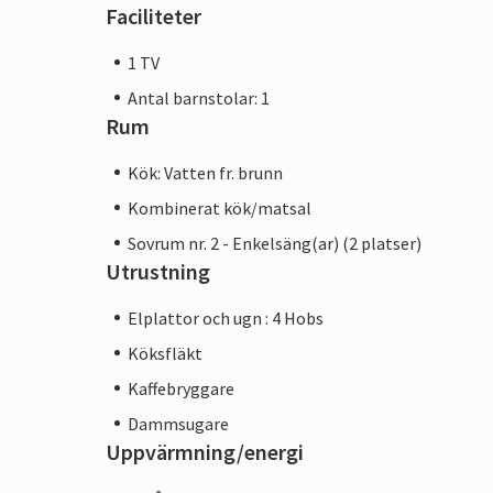
Faciliteter
1 TV
Antal barnstolar: 1
Rum
Kök: Vatten fr. brunn
Kombinerat kök/matsal
Sovrum nr. 2 - Enkelsäng(ar) (2 platser)
Utrustning
Elplattor och ugn : 4 Hobs
Köksfläkt
Kaffebryggare
Dammsugare
Uppvärmning/energi