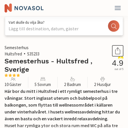
Vart skulle du vilja åka?
Lägg till destination, datum, gäster
1 / 40
Semesterhus
Hultsfred
S35233
Semesterhus - Hultsfred ,
4.9
Sverige
out of 5
10 Gäster
5 Sovrum
2 Badrum
2 Husdjur
Här bor du mitt i Hultsfred i ett rymligt semesterhus i tre
våningar. Stort inglasat uterum och bubbelpool på
balkongen, som flyttas till wellnessområdet i källaren
under vinterhalvåret. I husets wellnessavdelning hittar du
även en bastu och en vackert inredd relaxavdelning.
Huset har rymliga ytor och stora rum med WC på alla tre