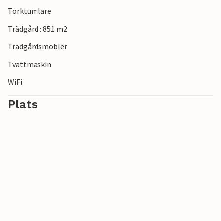
bekvämt räckhåll. Detta hus är den perfekta tillflyktsorten
Torktumlare
för lugn, natur och delade stunder.
Trädgård : 851 m2
Trädgårdsmöbler
Tvättmaskin
WiFi
Plats