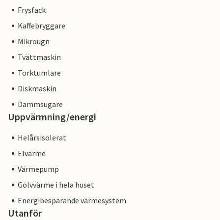
Frysfack
Kaffebryggare
Mikrougn
Tvättmaskin
Torktumlare
Diskmaskin
Dammsugare
Uppvärmning/energi
Helårsisolerat
Elvärme
Värmepump
Golvvärme i hela huset
Energibesparande värmesystem
Utanför