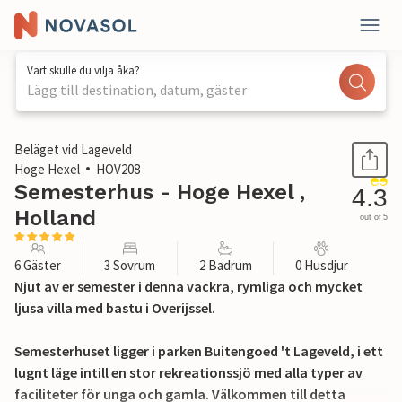
Vart skulle du vilja åka?
Lägg till destination, datum, gäster
1 / 38
Beläget vid Lageveld
Hoge Hexel
HOV208
Semesterhus - Hoge Hexel ,
4.3
Holland
out of 5
6 Gäster
3 Sovrum
2 Badrum
0 Husdjur
Njut av er semester i denna vackra, rymliga och mycket
ljusa villa med bastu i Overijssel.
Semesterhuset ligger i parken Buitengoed 't Lageveld, i ett
lugnt läge intill en stor rekreationssjö med alla typer av
faciliteter för unga och gamla. Välkommen till detta