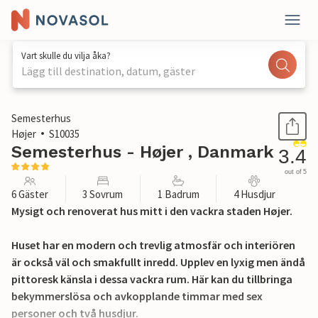
Vart skulle du vilja åka?
Lägg till destination, datum, gäster
1 / 19
Semesterhus
Højer
S10035
Semesterhus - Højer , Danmark
3.4
out of 5
6 Gäster
3 Sovrum
1 Badrum
4 Husdjur
Mysigt och renoverat hus mitt i den vackra staden Højer.
Huset har en modern och trevlig atmosfär och interiören
är också väl och smakfullt inredd. Upplev en lyxig men ändå
pittoresk känsla i dessa vackra rum. Här kan du tillbringa
bekymmerslösa och avkopplande timmar med sex
personer och två husdjur.