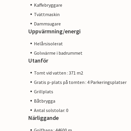
Kaffebryggare
Tvättmaskin
Dammsugare
Uppvärmning/energi
Helårsisolerat
Golvvärme i badrummet
Utanför
Tomt vid vatten : 371 m2
Gratis p-plats på tomten : 4 Parkeringsplatser
Grillplats
Båtbrygga
Antal solstolar: 0
Närliggande
Golfbana : 44600 m