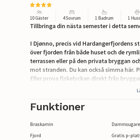
10 Gäster
4 Sovrum
1 Badrum
1 Hus
Tillbringa din nästa semester i detta sem
I Djønno, precis vid Hardangerfjordens s
över fjorden från både huset och de ry
terrassen eller på den privata bryggan o
mot stranden. Du kan också simma här. Pas
Eller prova fiskelyckan direkt från brygg
fisk. Du kan också ge dig ut på långa vand
L
kajak och utforska fjorden från vattnet.
Funktioner
Ta en tur till Ulvik och upptäck den unika
i Norge. Eller åk till Voss, där en mängd o
Braskamin
Dammsugar
spännande mountainbiketurer eller njut a
Fjord
Gratis p-plat
dagsutflykter till de berömda sevärdhet