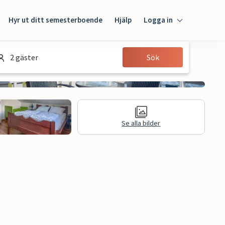
Hyr ut ditt semesterboende
Hjälp
Logga in
Logga in
2 gäster
Sök
Gäst
Husägare
Se alla bilder