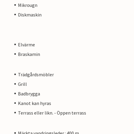
Mikrougn
Diskmaskin
Elvärme
Braskamin
Trädgårdsmöbler
Grill
Badbrygga
Kanot kan hyras
Terrass eller likn. - Öppen terrass
Märkta vandringsleder : 400 m