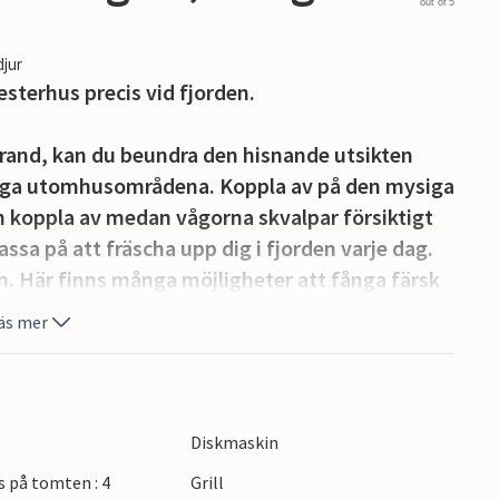
out of 5
djur
esterhus precis vid fjorden.
trand, kan du beundra den hisnande utsikten
mliga utomhusområdena. Koppla av på den mysiga
ch koppla av medan vågorna skvalpar försiktigt
sa på att fräscha upp dig i fjorden varje dag.
an. Här finns många möjligheter att fånga färsk
ringar i det lugna bergslandskapet eller hyra en
äs mer
 frukt- och cidervägen som är den enda i sitt slag
lika aktiviteter väntar på dig. Åk linbana, upplev
e
Diskmaskin
v ett forsränningsäventyr. Planera
s på tomten : 4
Grill
erna i Hardangerfjorden. Besök den imponerande