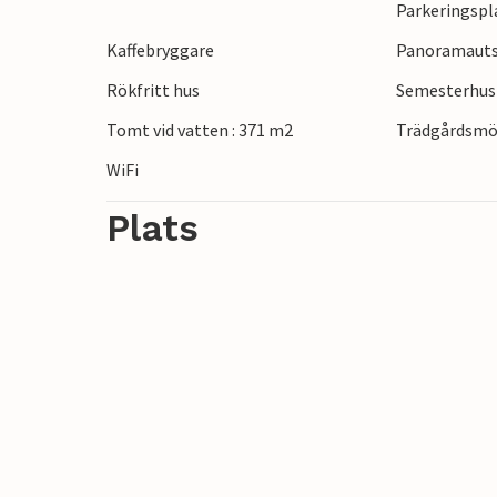
Parkeringspl
Vøringsfossen, den spektakulära Trolltu
Kaffebryggare
Panoramautsi
Ta en familjeutflykt till Mikkelparken i K
dig och dina barn.
Rökfritt hus
Semesterhus 
Tomt vid vatten : 371 m2
Trädgårdsmö
WiFi
Plats