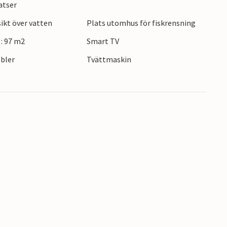
atser
nga eller den imponerande Buerbreen-glaciären.
kt över vatten
Plats utomhus för fiskrensning
insarvik. Här väntar oförglömliga upplevelser för
: 97 m2
Smart TV
bler
Tvättmaskin