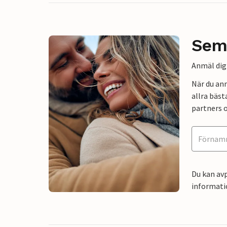
Sem
Anmäl dig 
När du an
allra bäst
partners o
Du kan avp
informati