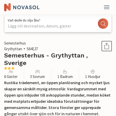
Vart skulle du vilja åka?
Lägg till destination, datum, gäster
1 / 24
Semesterhus
Grythyttan
S64127
Semesterhus - Grythyttan ,
Sverige
6 Gäster
3 Sovrum
1 Badrum
1 Husdjur
Rustika träelement, en öppen planlösning och mycket ljus
skapar en särskilt mysig atmosfär. Vardagsrummet med
öppen spis inbjuder till avkopplande stunder, medan köket
med matplats erbjuder idealiska förutsättningar för
gemensamma måltider. Stora fönster ger upprepade
gånger utsikt över sjön och för in naturen i hemmet.