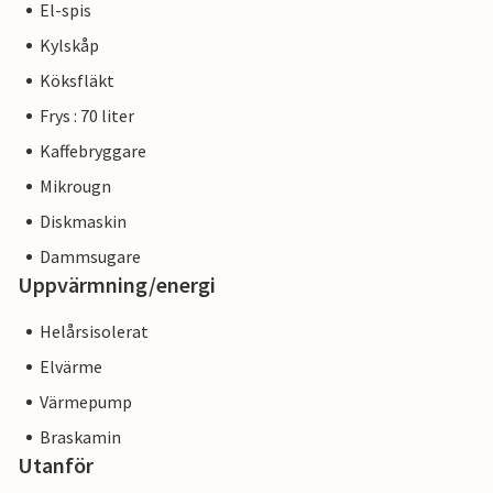
El-spis
Kylskåp
Köksfläkt
Frys : 70 liter
Kaffebryggare
Mikrougn
Diskmaskin
Dammsugare
Uppvärmning/energi
Helårsisolerat
Elvärme
Värmepump
Braskamin
Utanför