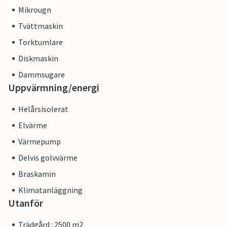
Mikrougn
Tvättmaskin
Torktumlare
Diskmaskin
Dammsugare
Uppvärmning/energi
Helårsisolerat
Elvärme
Värmepump
Delvis golvvärme
Braskamin
Klimatanläggning
Utanför
Trädgård : 2500 m2