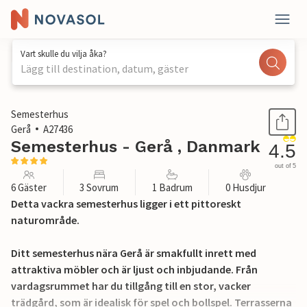
Vart skulle du vilja åka?
Lägg till destination, datum, gäster
1 / 26
Semesterhus
Gerå
A27436
Semesterhus - Gerå , Danmark
4.5
out of 5
6 Gäster
3 Sovrum
1 Badrum
0 Husdjur
Detta vackra semesterhus ligger i ett pittoreskt
naturområde.
Ditt semesterhus nära Gerå är smakfullt inrett med
attraktiva möbler och är ljust och inbjudande. Från
vardagsrummet har du tillgång till en stor, vacker
trädgård, som är idealisk för spel och bollspel. Terrasserna