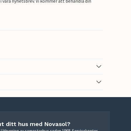
i våra nyhetsbrev. Vi kommer att behandla din
ut ditt hus med Novasol?
r. Uthyrning av semesterhus sedan 1968. Servicekontor