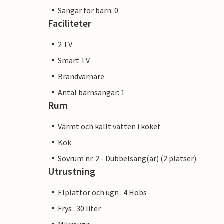
Sängar för barn: 0
Faciliteter
2 TV
Smart TV
Brandvarnare
Antal barnsängar: 1
Rum
Varmt och kallt vatten i köket
Kök
Sovrum nr. 2 - Dubbelsäng(ar) (2 platser)
Utrustning
Elplattor och ugn : 4 Hobs
Frys : 30 liter