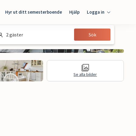
Hyr ut ditt semesterboende
Hjälp
Logga in
Logga in
2 gäster
Sök
Gäst
Husägare
Se alla bilder