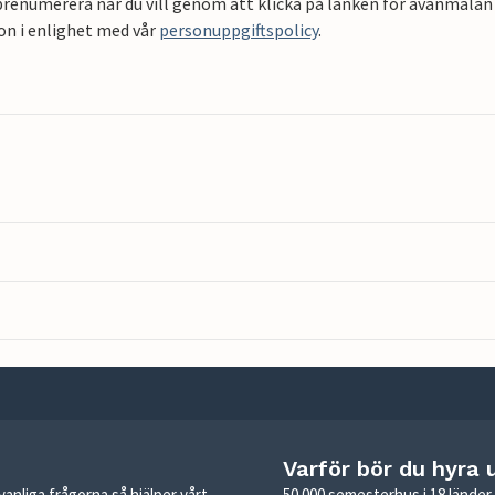
renumerera när du vill genom att klicka på länken för avanmälan 
on i enlighet med vår
personuppgiftspolicy
.
Varför bör du hyra 
anliga frågorna så hjälper vårt
50 000 semesterhus i 18 lände