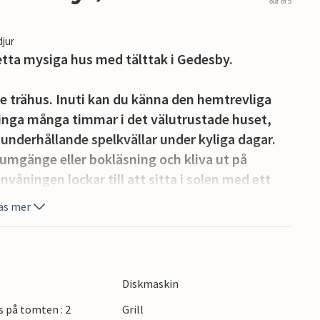
out of 5
djur
etta mysiga hus med tälttak i Gedesby.
e trähus. Inuti kan du känna den hemtrevliga
ringa många timmar i det välutrustade huset,
nderhållande spelkvällar under kyliga dagar.
umgänge eller bokläsning och kliva ut på
våningen lockar till att sitta i solen med ett
mmande semestern.
äs mer
ch promenera till den familjevänliga
 eller prova på vågsurfing. Med cykel kan du
de vackra cykelvägarna, kända för
e
Diskmaskin
herrgårdar och fritidsaktiviteter för hela
s på tomten : 2
Grill