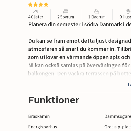
4 Gäster
2 Sovrum
1 Badrum
0 Hus
Planera din semester i södra Danmark i d
Du kan se fram emot detta ljust designad
atmosfären så snart du kommer in. Tillb
som utlovar en värmande öppen spis och u
Ni kan också samlas på övervåningen för 
balkongen. Den vackra terrassen på botten
glas vin och göra upp planer för den ko
L
Efter frukost kan du ta din strandväska o
Funktioner
sandstranden. Flyg drake, bygg sandslott
utforska södra Falster och hela ön längs 
Braskamin
Dammsugar
kilometerlånga stränder, vackra slott och 
Energisparhus
Gratis p-plat
familjen!