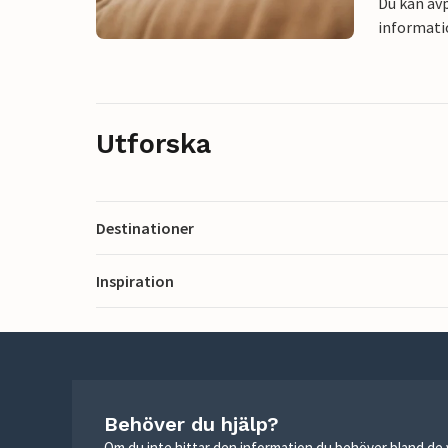
Du kan avp
informati
Utforska
Destinationer
Inspiration
Behöver du hjälp?
Om du inte hittar den information du behöver bland de v