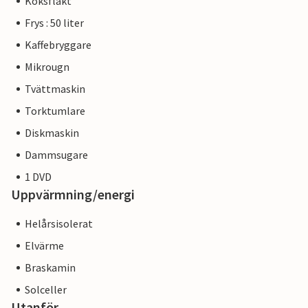
Köksfläkt
Frys : 50 liter
Kaffebryggare
Mikrougn
Tvättmaskin
Torktumlare
Diskmaskin
Dammsugare
1 DVD
Uppvärmning/energi
Helårsisolerat
Elvärme
Braskamin
Solceller
Utanför