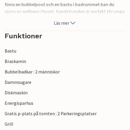
finns en bubbelpool och en bastu i badrummet kan du
njuta av wellness i huset. Sandstranden är perfekt för unga
och gamla under varma sommardagar. Under resten av
Läs mer
året väntar långa promenader eller mysiga timmar
framför kaminen med en varm kopp kakao. Det finns också
Funktioner
mycket att se i närheten. Besök djurparker, Djurs
Sommerland och städerna Ebeltoft, Århus, Randers och
Bastu
Grenaa.
Braskamin
Bubbelbadkar : 2 människor
Dammsugare
Diskmaskin
Energisparhus
Gratis p-plats på tomten : 2 Parkeringsplatser
Grill