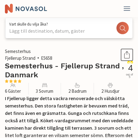
Vart skulle du vilja åka?
Lägg till destination, datum, gäster
1 / 28
Semesterhus
Fjellerup Strand
E5658
Semesterhus - Fjellerup Strand ,
4
Danmark
out of
5
6 Gäster
3 Sovrum
2 Badrum
2 Husdjur
I Fjellerup ligger detta vackra renoverade och välskötta
semesterhus. Den stora fastigheten är bevuxen med träd,
det finns även en gräsmatta. Gunga och rutschkana finns
också att tillgå. Köket-vardagsrummet med den vedeldade
kaminen har direkt tillgång till terrassen. 3 sovrum och ett
litet loft garanterar en vilsam semester sömn. Eftersom det