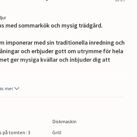
out of 5
djur
us med sommarkök och mysig trädgård.
som imponerar med sin traditionella inredning och
våningar och erbjuder gott om utrymme för hela
et ger mysiga kvällar och inbjuder dig att
tersom sommarköket med tegelgrill inbjuder dig
äs mer
oolen i trädgården ger ett uppfriskande dopp.
na och njut av lugnet och skönheten i
Diskmaskin
 och inbjuder dig att beundra de historiska
s på tomten : 3
Grill
promenad. Du kan också utforska de