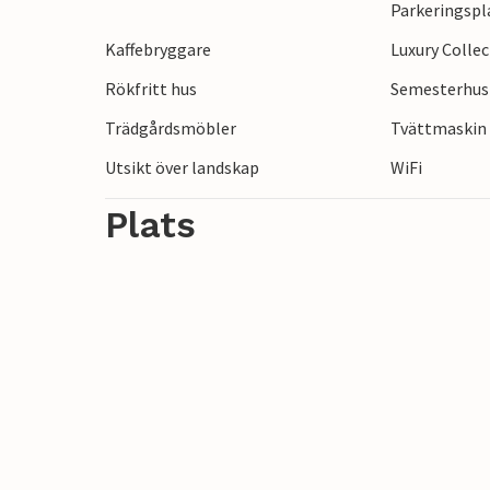
Parkeringspl
imponerande Apuanska Alperna, idealiska
Kaffebryggare
Luxury Colle
varma källorna i Equi Terme eller ta en d
är rik på kultur och historia, med många 
Rökfritt hus
Semesterhus 
upptäckta.
Trädgårdsmöbler
Tvättmaskin
Utsikt över landskap
WiFi
Plats