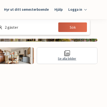
Hyr ut ditt semesterboende
Hjälp
Logga in
Logga in
2 gäster
Sök
Gäst
Husägare
Se alla bilder
Juridisk information