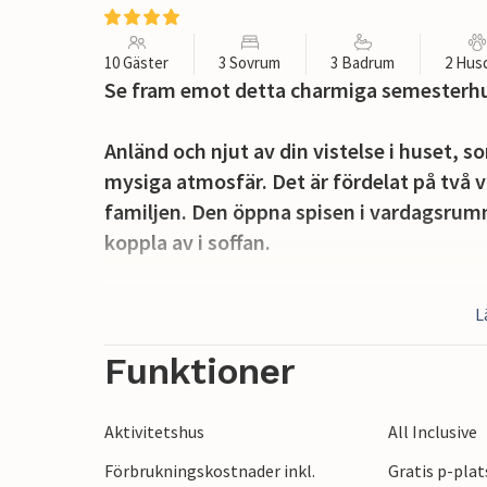
10 Gäster
3 Sovrum
3 Badrum
2 Hus
Se fram emot detta charmiga semesterh
Anländ och njut av din vistelse i huset, 
mysiga atmosfär. Det är fördelat på två 
familjen. Den öppna spisen i vardagsrumm
koppla av i soffan.
Du kan också njuta av tiden utomhus, ef
L
att njuta av kulinariska äventyr, medan p
Koppla av i hängmattan eller på solstolar
Funktioner
omgivningen.
Aktivitetshus
All Inclusive
Fivizzano ligger i ett pittoreskt landskap
Förbrukningskostnader inkl.
Gratis p-plat
gränderna och byggnaderna i byn på en 