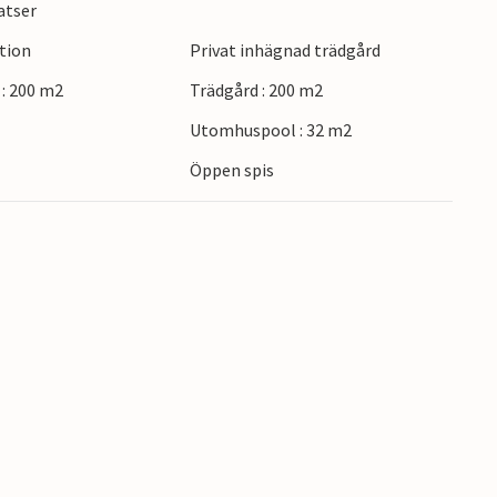
atser
 för vandring och naturupplevelser. Besök de
ction
Privat inhägnad trädgård
agsutflykt till den närliggande kusten. Regionen
små byar och sevärdheter som väntar på att bli
: 200 m2
Trädgård : 200 m2
Utomhuspool : 32 m2
Öppen spis