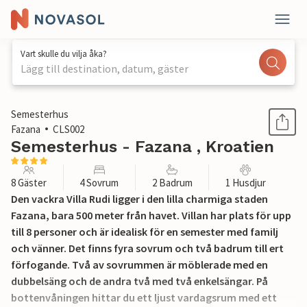
Vart skulle du vilja åka?
Lägg till destination, datum, gäster
1 / 57
Semesterhus
Fazana
CLS002
Semesterhus - Fazana , Kroatien
8 Gäster
4 Sovrum
2 Badrum
1 Husdjur
Den vackra Villa Rudi ligger i den lilla charmiga staden
Fazana, bara 500 meter från havet. Villan har plats för upp
till 8 personer och är idealisk för en semester med familj
och vänner. Det finns fyra sovrum och två badrum till ert
förfogande. Två av sovrummen är möblerade med en
dubbelsäng och de andra två med två enkelsängar. På
bottenvåningen hittar du ett ljust vardagsrum med ett