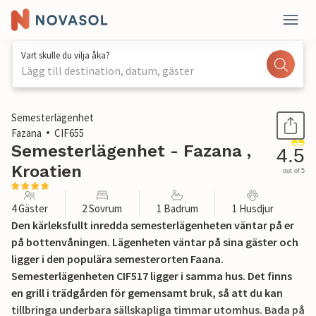
Vart skulle du vilja åka?
Lägg till destination, datum, gäster
1 / 25
Semesterlägenhet
Fazana
CIF655
Semesterlägenhet - Fazana ,
4.5
Kroatien
out of 5
4 Gäster
2 Sovrum
1 Badrum
1 Husdjur
Den kärleksfullt inredda semesterlägenheten väntar på er
på bottenvåningen. Lägenheten väntar på sina gäster och
ligger i den populära semesterorten Faana.
Semesterlägenheten CIF517 ligger i samma hus. Det finns
en grill i trädgården för gemensamt bruk, så att du kan
tillbringa underbara sällskapliga timmar utomhus. Bada på