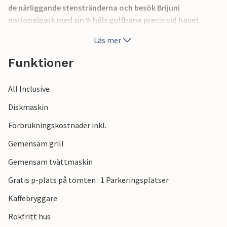
de närliggande stenstränderna och besök Brijuni
nationalpark med sin 9-håls golfbana precis vid havet.
Komplettera sommarkvällarna med en promenad runt
Läs mer
hamnen i Faana, som är full av restauranger, tavernor och
olika evenemang. Faana är starthamn för Brijuniöarnas
Funktioner
nationalpark.
All Inclusive
Diskmaskin
Förbrukningskostnader inkl.
Gemensam grill
Gemensam tvättmaskin
Gratis p-plats på tomten : 1 Parkeringsplatser
Kaffebryggare
Rökfritt hus