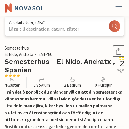
Vart skulle du vilja åka?
Lägg till destination, datum, gäster
1 / 35
Semesterhus
El Nido, Andratx
EMF480
Semesterhus - El Nido, Andratx ,
2
Spanien
out of
5
4 Gäster
2 Sovrum
2 Badrum
0 Husdjur
Från det ögonblick du anländer vill du att din semester ska
kännas som hemma. Villa El Nido gör detta enkelt för dig!
Lite dold men djärv, kikar byvillan ut mellan palmerna i
slutet av en återvändsgränd och förför dig in i de
pittoreska grunderna med sin oemotståndliga charm.
Rustika naturstensstigar leder genom den omfattande