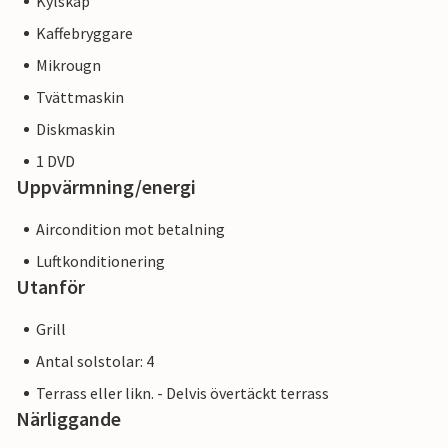
Kylskåp
ett företag eller en näringsidkare. Detta innebär att EU:s
Kaffebryggare
konsumentlagstiftning kanske inte är tillämplig. Du kan
Mikrougn
dock vara säker på att vi kommer att ge dig samma nivå av
kundservice och din vistelse kommer inte att skilja sig från
Tvättmaskin
att boka boende hos en professionell ägare.
Diskmaskin
1 DVD
Uppvärmning/energi
Aircondition mot betalning
Luftkonditionering
Utanför
Grill
Antal solstolar: 4
Terrass eller likn. - Delvis övertäckt terrass
Närliggande