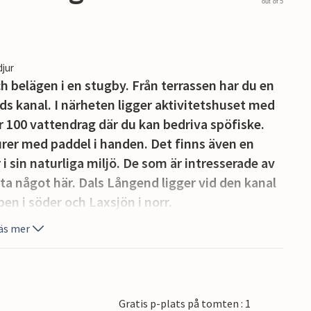
out of 5
djur
h belägen i en stugby. Från terrassen har du en
s kanal. I närheten ligger aktivitetshuset med
r 100 vattendrag där du kan bedriva spöfiske.
urer med paddel i handen. Det finns även en
r i sin naturliga miljö. De som är intresserade av
a något här. Dals Långend ligger vid den kanal
n i söder och Laxsjön i norr.
äs mer
Gratis p-plats på tomten : 1