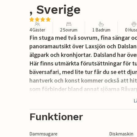
, Sverige
4 Gäster
2 Sovrum
1 Badrum
0 Hus
Fin stuga med två sovrum, fina sängar oc
panoramautsikt över Laxsjön och Dalsland
älgpark och kronhjortar. Dalsland har öve
Här finns utmärkta förutsättningar för t
bäversafari, med lite tur får du se ett dju
hantverk och konst kommer också att hitt
som förbinder bland annat sjöarna Råvarpe
L
Funktioner
Dammsugare
Diskmaskin