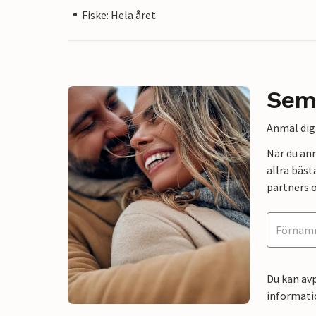
Fiske: Hela året
Sem
Anmäl dig 
När du an
allra bäst
partners o
Du kan avp
informati