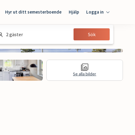
Hyr ut ditt semesterboende
Hjälp
Logga in
Logga in
2 gäster
Sök
Gäst
Husägare
Se alla bilder