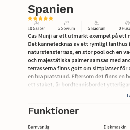
Spanien
10 Gäster
5 Sovrum
5 Badrum
0 Hus
Cas Munji är ett utmärkt exempel på ett 
Det kännetecknas av ett rymligt lanthus
naturstensterrass, en stor pool och en va
och majestätiska palmer samsas med andra
terrasserna finns gott om sittplatser för a
en bra pratstund. Eftersom det finns en
ett staket, är bordtennisbordet ytterliga
kopplar av i solen på en av solstolarna el
L
poolen kan de andra gästerna redan förb
får dig att känna dig som hemma på semest
Funktioner
avkoppling.
Barnvänlig
Diskmaskin