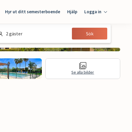
Hyr ut ditt semesterboende
Hjälp
Logga in
Logga in
2 gäster
Sök
Gäst
Husägare
Se alla bilder
Juridisk information