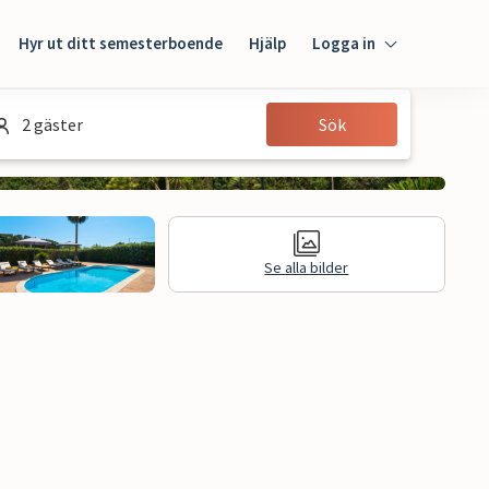
Hyr ut ditt semesterboende
Hjälp
Logga in
Logga in
2 gäster
Sök
Gäst
Husägare
Se alla bilder
n