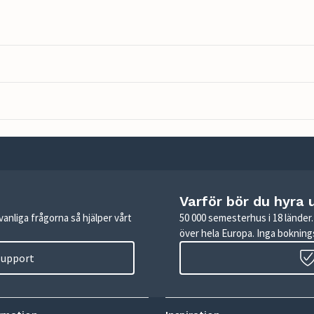
Varför bör du hyra 
anliga frågorna så hjälper vårt
50 000 semesterhus i 18 lände
över hela Europa. Inga boknings
 support