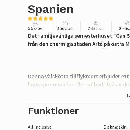
Spanien
6 Gäster
3 Sovrum
2 Badrum
0 Hus
Det familjevänliga semesterhuset "Can Siu
från den charmiga staden Artá på östra M
Denna välskötta tillflyktsort erbjuder e
lugna promenader eller solbad. Två av de t
av sommarkvällarna i Medelhavet. En terr
L
häckar och orörda gräsmattor som omger 
terrassen har en tegelbyggd grill och en u
Funktioner
om du delar en vägg med grannfastigheten 
exklusiva tillgång till poolen intakt. "Can
All Inclusive
Diskmaskin