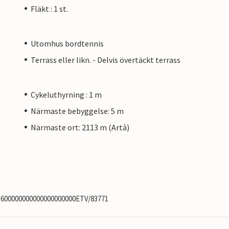
Fläkt : 1 st.
Utomhus bordtennis
Terrass eller likn. - Delvis övertäckt terrass
Cykeluthyrning : 1 m
Närmaste bebyggelse: 5 m
Närmaste ort: 2113 m (Artà)
03600000000000000000000ETV/83771