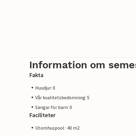
Obs: Denna fastighet förvaltas av en priva
Detta innebär att EU:s konsumentlagstift
på att vi kommer att ge dig samma nivå a
skilja sig från att boka boende hos en pro
Information om seme
Fakta
Husdjur: 0
Vår kvalitetsbedömning: 5
Sängar för barn: 0
Faciliteter
Utomhuspool : 40 m2