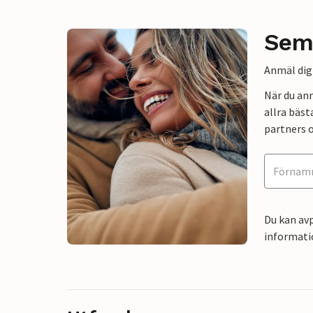
Sem
Anmäl dig 
När du an
allra bäst
partners o
Du kan avp
informati