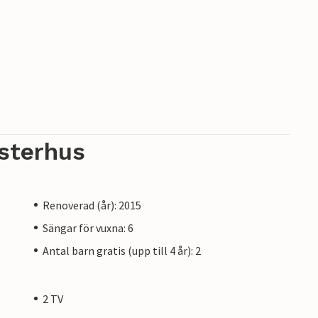
t ägare, inte av ett företag eller en handlare.
ning kanske inte gäller. Du kan dock vara säker
v kundservice och din vistelse kommer inte att
fessionell ägare.
sterhus
Renoverad (år): 2015
Sängar för vuxna: 6
Antal barn gratis (upp till 4 år): 2
2 TV