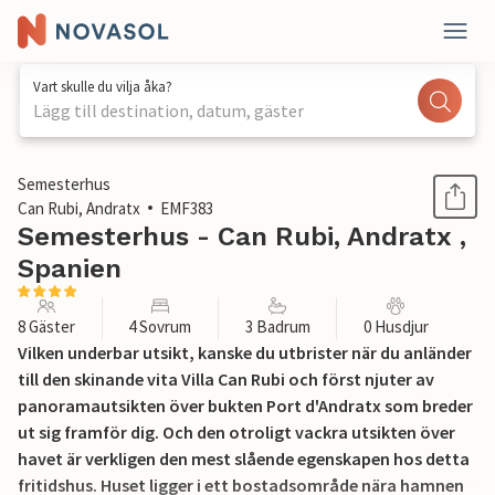
Vart skulle du vilja åka?
Lägg till destination, datum, gäster
1 / 52
Semesterhus
Can Rubi, Andratx
EMF383
Semesterhus - Can Rubi, Andratx ,
Spanien
8 Gäster
4 Sovrum
3 Badrum
0 Husdjur
Vilken underbar utsikt, kanske du utbrister när du anländer
till den skinande vita Villa Can Rubi och först njuter av
panoramautsikten över bukten Port d'Andratx som breder
ut sig framför dig. Och den otroligt vackra utsikten över
havet är verkligen den mest slående egenskapen hos detta
fritidshus. Huset ligger i ett bostadsområde nära hamnen