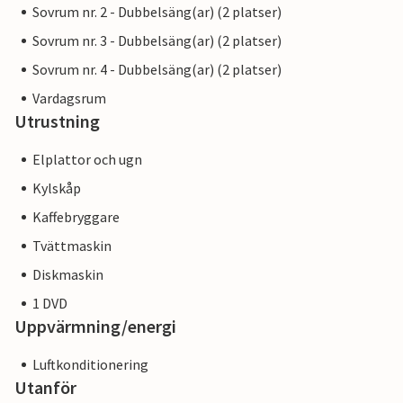
Sovrum nr. 2 - Dubbelsäng(ar) (2 platser)
hisnande utsikt i alla riktningar från villans unika
Sovrum nr. 3 - Dubbelsäng(ar) (2 platser)
utsiktspunkt. Staden Andratx är perfekt för shopping eller
en promenad mot bakgrund av bergen. Sandstranden i
Sovrum nr. 4 - Dubbelsäng(ar) (2 platser)
Camp de Mar kan nås på 15 minuter med hyrbil.
Vardagsrum
Utrustning
Elplattor och ugn
Kylskåp
Kaffebryggare
Tvättmaskin
Diskmaskin
1 DVD
Uppvärmning/energi
Luftkonditionering
Utanför