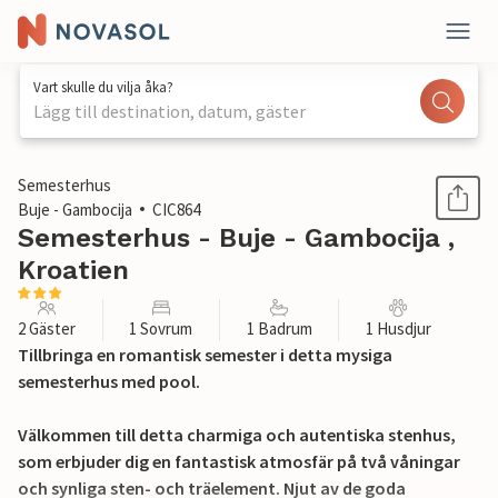
Vart skulle du vilja åka?
Lägg till destination, datum, gäster
1 / 28
Semesterhus
Buje - Gambocija
CIC864
Semesterhus - Buje - Gambocija ,
Kroatien
2 Gäster
1 Sovrum
1 Badrum
1 Husdjur
Tillbringa en romantisk semester i detta mysiga
semesterhus med pool.
Välkommen till detta charmiga och autentiska stenhus,
som erbjuder dig en fantastisk atmosfär på två våningar
och synliga sten- och träelement. Njut av de goda