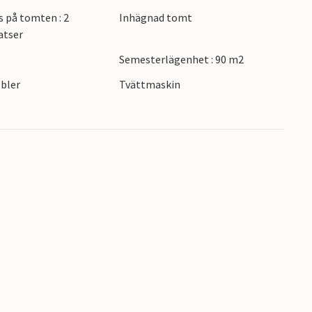
k, nationalparken Krka med sina vattenfall samt
s på tomten : 2
Inhägnad tomt
a Moru.
atser
Semesterlägenhet : 90 m2
bler
Tvättmaskin