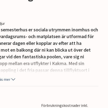
djur
 semesterhus er sociala utrymmen inomhus och
 vardagsrums- och matplatsen är utformad för
nerar dagen eller kopplar av efter att ha
mot en balkong där ni kan blicka ut över det
r vid den fantastiska poolen, vare sig ni
dopp mellan era utflykter i Kakma. Med sin
ling i det fria passar denna tillflyktsort i
ttnet och en lantlig miljö.
äs mer
lmatien, omgivet av olivlundar, vingårdar och
ig åt vandring, cykling och att utforska
rdheter inom bekvämt räckhåll omfattar de
Förbrukningskostnader inkl.