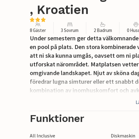
, Kroatien
8 Gäster
3 Sovrum
2 Badrum
0 Hus
Under semestern ger detta välkomnande
en pool på plats. Den stora kombinerade
att ni ska kunna umgås, oavsett om ni pla
utforskat närområdet. Matplatsen vetter 
omgivande landskapet. Njut av sköna daga
föredrar lugna simturer eller ett snabbt 
kombination av inomhuskomfort och avkopp
Kakma gäster som uppskattar både tid i va
L
Kakma är ett lugnt bysamhälle i norra Da
Funktioner
naturskönt landskap. Besökare kan ägna s
närliggande naturparker och sjöar. Sevä
All Inclusive
Diskmaskin