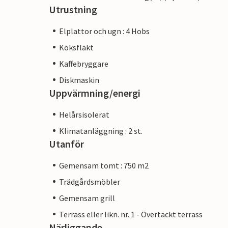
Utrustning
Elplattor och ugn : 4 Hobs
Köksfläkt
Kaffebryggare
Diskmaskin
Uppvärmning/energi
Helårsisolerat
Klimatanläggning : 2 st.
Utanför
Gemensam tomt : 750 m2
Trädgårdsmöbler
Gemensam grill
Terrass eller likn. nr. 1 - Övertäckt terrass
Närliggande