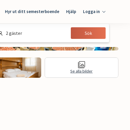
Hyr ut ditt semesterboende
Hjälp
Logga in
Logga in
2 gäster
Sök
Gäst
Husägare
Se alla bilder