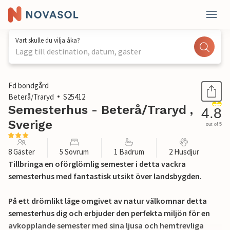
Vart skulle du vilja åka?
Lägg till destination, datum, gäster
1 / 19
Fd bondgård
Beterå/Traryd
S25412
Semesterhus - Beterå/Traryd ,
4.8
Sverige
out of 5
8 Gäster
5 Sovrum
1 Badrum
2 Husdjur
Tillbringa en oförglömlig semester i detta vackra
semesterhus med fantastisk utsikt över landsbygden.
På ett drömlikt läge omgivet av natur välkomnar detta
semesterhus dig och erbjuder den perfekta miljön för en
avkopplande semester med sina ljusa och hemtrevliga