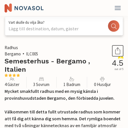
Vart skulle du vilja åka?
Lägg till destination, datum, gäster
1 / 27
Radhus
Bergamo
ILC005
Semesterhus - Bergamo ,
4.5
Italien
out of 5
4 Gäster
3 Sovrum
1 Badrum
0 Husdjur
Mycket smakfullt radhus med en mysig känsla i
provinshuvudstaden Bergamo, den förbisedda juvelen.
Välkommen till detta fullt utrustade radhus som kommer
att få dig att känna dig som hemma. Det rymliga boendet
med två våningar kännetecknas av en familjär atmosfär