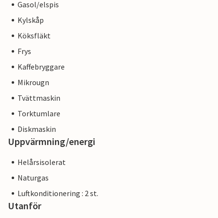
Gasol/elspis
Kylskåp
Köksfläkt
Frys
Kaffebryggare
Mikrougn
Tvättmaskin
Torktumlare
Diskmaskin
Uppvärmning/energi
Helårsisolerat
Naturgas
Luftkonditionering : 2 st.
Utanför