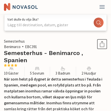
Vart skulle du vilja åka?
Lägg till destination, datum, gäster
1 / 26
Semesterhus
Benimarco
EBC391
Semesterhus - Benimarco ,
Spanien
10 Gäster
5 Sovrum
3 Badrum
2 Husdjur
När som helst på dygnet är detta semesterhus i Teulada i
Spanien, med egen pool, en rofylld plats att bo på. Från
matplatsen inomhus ramar välvda öppningar in poolen
och kullarna bortom, vilket skapar en ljus miljö för
gemensamma måltider. Inomhus finns utrymme att
samlas kring rätter från det praktiska köket och för