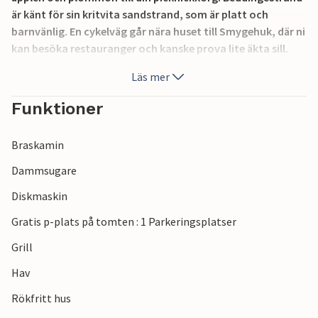
är känt för sin kritvita sandstrand, som är platt och
barnvänlig. En cykelväg går nära huset till Smygehuk, där ni
kan besöka restauranger och kanske prova lite äkta sill.
Inte heller långt från minigolf och glasskiosker.
Läs mer
Funktioner
Braskamin
Dammsugare
Diskmaskin
Gratis p-plats på tomten : 1 Parkeringsplatser
Grill
Hav
Rökfritt hus