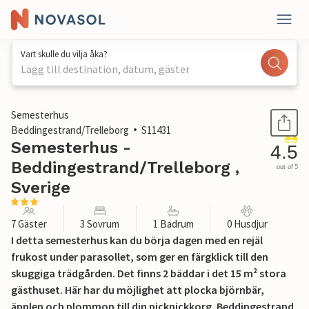
Vart skulle du vilja åka?
Lägg till destination, datum, gäster
1 / 19
Semesterhus
Beddingestrand/Trelleborg
S11431
Semesterhus -
4.5
Beddingestrand/Trelleborg ,
out of 5
Sverige
7 Gäster
3 Sovrum
1 Badrum
0 Husdjur
I detta semesterhus kan du börja dagen med en rejäl
frukost under parasollet, som ger en färgklick till den
skuggiga trädgården. Det finns 2 bäddar i det 15 m² stora
gästhuset. Här har du möjlighet att plocka björnbär,
äpplen och plommon till din picknickkorg. Beddingestrand