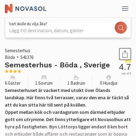
Vart skulle du vilja åka?
Lägg till destination, datum, gäster
1 / 11
Semesterhus
Böda
S41376
Semesterhus - Böda , Sverige
4.7
out of 5
6 Gäster
1 Sovrum
1 Badrum
0 Husdjur
Semesterhuset är vackert med utsikt över Ölands
landskap. Här finns två terrasser, varav den ena är täckt så
att du kan sitta här till sent på kvällen.
Öppet mellan kök och vardagsrum som därmed erbjuder
gott om utrymme. Det finns ytterligare ett Novasolhus att
hyra på fastigheten. Byn Löttorps ligger endast 8 km bort
och erbjuder både affärer och restauranger som är öppna