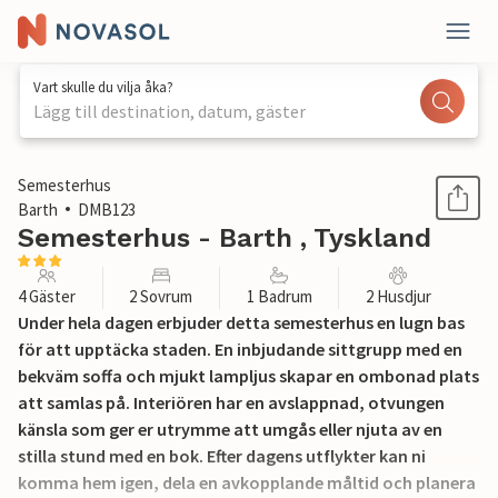
Vart skulle du vilja åka?
Lägg till destination, datum, gäster
1 / 28
Semesterhus
Barth
DMB123
Semesterhus - Barth , Tyskland
4 Gäster
2 Sovrum
1 Badrum
2 Husdjur
Under hela dagen erbjuder detta semesterhus en lugn bas
för att upptäcka staden. En inbjudande sittgrupp med en
bekväm soffa och mjukt lampljus skapar en ombonad plats
att samlas på. Interiören har en avslappnad, otvungen
känsla som ger er utrymme att umgås eller njuta av en
stilla stund med en bok. Efter dagens utflykter kan ni
komma hem igen, dela en avkopplande måltid och planera