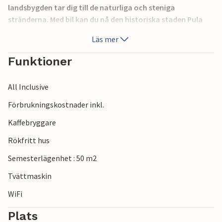
landsbygden tar dig till de naturliga och steniga
stränderna. Med bil kan du nå den historiska staden Pula
med sin Arena-amfiteater från antiken, många museer och
Läs mer
restauranger.
Funktioner
All Inclusive
Förbrukningskostnader inkl.
Kaffebryggare
Rökfritt hus
Semesterlägenhet : 50 m2
Tvättmaskin
WiFi
Plats