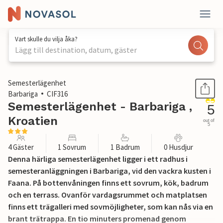
Vart skulle du vilja åka?
Lägg till destination, datum, gäster
1 / 19
Semesterlägenhet
Barbariga
CIF316
Semesterlägenhet - Barbariga ,
5
Kroatien
out of
5
4 Gäster
1 Sovrum
1 Badrum
0 Husdjur
Denna härliga semesterlägenhet ligger i ett radhus i
semesteranläggningen i Barbariga, vid den vackra kusten i
Faana. På bottenvåningen finns ett sovrum, kök, badrum
och en terrass. Ovanför vardagsrummet och matplatsen
finns ett trägalleri med sovmöjligheter, som kan nås via en
brant trätrappa. En tio minuters promenad genom