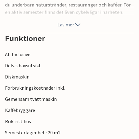
du underbara naturstränder, restauranger och kaféer. För
en aktiv semester finns det även cykelvägar i närheten.
Besök orten Fazana, som en gång var en liten fiskeby, och
Läs mer
ta en båttur till ön Brijuni.
Funktioner
All Inclusive
Delvis havsutsikt
Diskmaskin
Förbrukningskostnader inkl.
Gemensam tvättmaskin
Kaffebryggare
Rökfritt hus
Semesterlägenhet : 20 m2