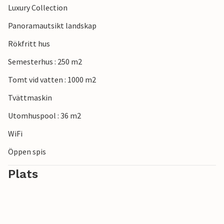
Luxury Collection
Besök den vackra Nacional Park Brijuni och Nature Park
Ucka, där du kan tillbringa en underbar tid med din familj
Panoramautsikt landskap
omgiven av orörd natur. Missa inte att besöka de vackra
Rökfritt hus
kuststäderna som Pula, Rovinj och Porec, som ligger på
Istrienhalvöns västkust.
Semesterhus : 250 m2
Tomt vid vatten : 1000 m2
Tvättmaskin
Utomhuspool : 36 m2
WiFi
Öppen spis
Plats