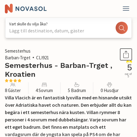
Vart skulle du vilja åka?
Lägg till destination, datum, gäster
1 / 49
Semesterhus
Barban-Trget
CLI921
Semesterhus - Barban-Trget ,
5
Kroatien
out of
5
8 Gäster
4 Sovrum
5 Badrum
0 Husdjur
Villa Vlacich är en fantastisk lyxvilla med en hisnande utsikt
över Adriatiska havet och naturen. Den erbjuder allt du kan
begära i ett semesterhus nära kusten. Villan rymmer 8
personer i 4 sovrum med dubbelsängar. Varje sovrum har
ett eget badrum. Det finns en matplats och ett
vardagsrum där de yngsta kan spela på PS4 om de har