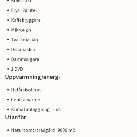
Köksfläkt
Frys : 30 liter
Kaffebryggare
Mikrougn
Tvättmaskin
Diskmaskin
Dammsugare
1 DVD
Uppvärmning/energi
Helårsisolerat
Centralvärme
Klimatanläggning : 1 st.
Utanför
Naturtomt/trädgård : 9000 m2