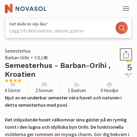
Vart skulle du vilja åka?
Lägg till destination, datum, gäster
1 / 44
Semesterhus
Barban-Orihi
CIL148
Semesterhus - Barban-Orihi ,
5
Kroatien
out of
5
6 Gäster
2 Sovrum
1 Badrum
0 Husdjur
Njut av en underbar semester nära havet och naturen i
detta semesterhus med pool.
Det inbjudande huset välkomnar sina gäster på en rymlig
tomt i den lugna och idylliska byn Orihi. De funktionella
möblerna ger rummen sin mysiga charm. Gör dig bekväm i