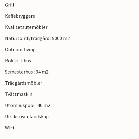
Grill
medeltida temaparken Sanc. Michael i Raponji.
Kaffebryggare
Kvalitetsutemöbler
Naturtomt/trädgård : 9000 m2
Outdoor living
Rökfritt hus
Semesterhus : 94 m2
Trädgårdsmöbler
Tvättmaskin
Utomhuspool : 40 m2
Utsikt över landskap
WiFi