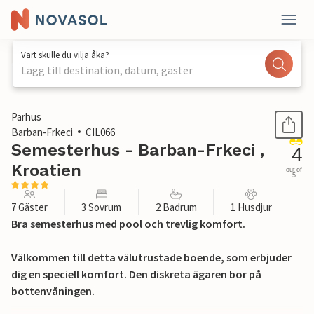
Vart skulle du vilja åka?
Lägg till destination, datum, gäster
1 / 37
Parhus
Barban-Frkeci
CIL066
Semesterhus - Barban-Frkeci ,
4
Kroatien
out of
5
7 Gäster
3 Sovrum
2 Badrum
1 Husdjur
Bra semesterhus med pool och trevlig komfort.
Välkommen till detta välutrustade boende, som erbjuder
dig en speciell komfort. Den diskreta ägaren bor på
bottenvåningen.