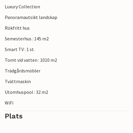
cykelleder i omedelbar närhet. Du kan få ytterligare
Luxury Collection
innehåll i staden Pula, som ligger bara en halvtimme bort.
Panoramautsikt landskap
Och om du vill prova lokala delikatesser kan du besöka
städerna Prodol eller Barban.
Rökfritt hus
Semesterhus : 145 m2
Smart TV : 1 st.
Tomt vid vatten : 1010 m2
Trädgårdsmöbler
Tvättmaskin
Utomhuspool : 32 m2
WiFi
Plats