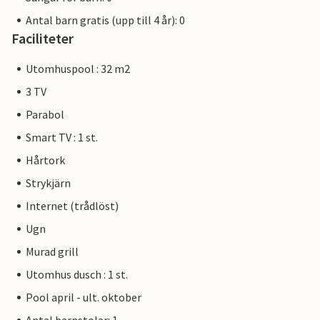
Antal barn gratis (upp till 4 år): 0
Faciliteter
Utomhuspool : 32 m2
3 TV
Parabol
Smart TV : 1 st.
Hårtork
Strykjärn
Internet (trådlöst)
Ugn
Murad grill
Utomhus dusch : 1 st.
Pool april - ult. oktober