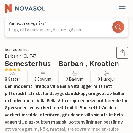
Vart skulle du vilja åka?
Lägg till destination, datum, gäster
1 / 56
Semesterhus
Barban
CLI747
Semesterhus - Barban , Kroatien
8 Gäster
3 Sovrum
3 Badrum
0 Husdjur
Den modernt inredda Villa Bella Vita ligger mitt i ett
pittoreskt istriskt landsbygdslandskap, omgivet av kullar
och olivlundar. Villa Bella Vita erbjuder bekvämt boende för
8 personer i en vackert inredd miljö. Bortsett från den
vackert inredda interiören, gör denna villa sin utsikt hela
vägen till Blaz-bukten magisk. Bottenvåningen består av
ett vardagsrum, kök, matsal, tre sovrum med en-suite