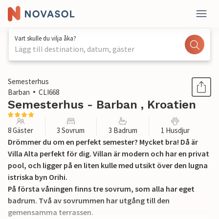
Vart skulle du vilja åka?
Lägg till destination, datum, gäster
1 / 45
Semesterhus
Barban
CLI668
Semesterhus - Barban , Kroatien
8 Gäster
3 Sovrum
3 Badrum
1 Husdjur
Drömmer du om en perfekt semester? Mycket bra! Då är
Villa Alta perfekt för dig. Villan är modern och har en privat
pool, och ligger på en liten kulle med utsikt över den lugna
istriska byn Orihi.
På första våningen finns tre sovrum, som alla har eget
badrum. Två av sovrummen har utgång till den
gemensamma terrassen.