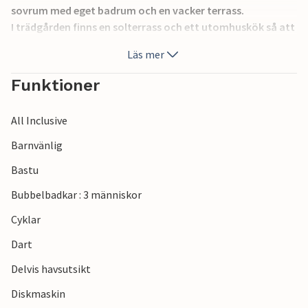
sovrum med eget badrum och en vacker terrass.
I trädgården finns en solterrass och ett utomhuskök så att
du kan äta och laga mat utomhus. Den eleganta poolen
Läs mer
har ett separat område för barn, från vilket vatten rinner
över i poolen. Det finns också ett wellnessområde med
Funktioner
bastu och bubbelpool.
All Inclusive
Njut av en trevlig vistelse i detta vackra hus.
Barnvänlig
Bastu
Bubbelbadkar : 3 människor
Cyklar
Dart
Delvis havsutsikt
Diskmaskin