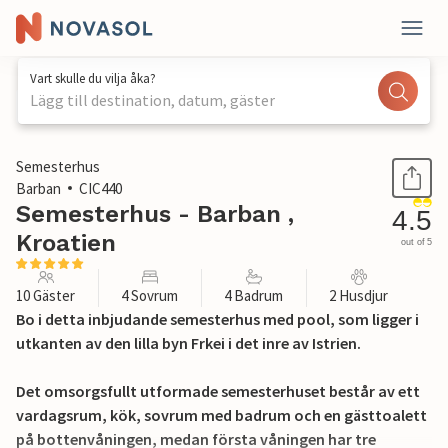
Vart skulle du vilja åka?
Lägg till destination, datum, gäster
1 / 64
Semesterhus
Barban
CIC440
Semesterhus - Barban ,
4.5
Kroatien
out of 5
10 Gäster
4 Sovrum
4 Badrum
2 Husdjur
Bo i detta inbjudande semesterhus med pool, som ligger i
utkanten av den lilla byn Frkei i det inre av Istrien.
Det omsorgsfullt utformade semesterhuset består av ett
vardagsrum, kök, sovrum med badrum och en gästtoalett
på bottenvåningen, medan första våningen har tre