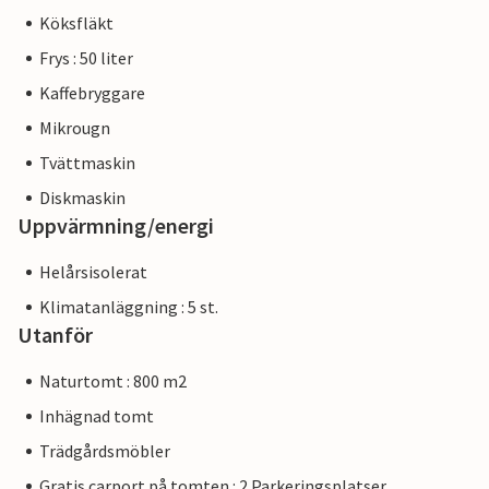
Köksfläkt
Frys : 50 liter
Kaffebryggare
Mikrougn
Tvättmaskin
Diskmaskin
Uppvärmning/energi
Helårsisolerat
Klimatanläggning : 5 st.
Utanför
Naturtomt : 800 m2
Inhägnad tomt
Trädgårdsmöbler
Gratis carport på tomten : 2 Parkeringsplatser