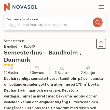
Vart skulle du vilja åka?
Lägg till destination, datum, gäster
1 / 17
Semesterhus
Bandholm
K10040
Semesterhus - Bandholm ,
Danmark
10 Gäster
5 Sovrum
3 Badrum
2 Husdjur
Det här rymliga semesterhuset i Bandholm på den danska
ön Lolland erbjuder gott om utrymme på 173 m² boyta.
Det har 2 våningar och en källare. Det stora
vardagsrummet är inrett med bekväma möbler och en
vedeldad kamin och erbjuder tillgång till terrassen och
trädgården. Det finns totalt 2 badrum med dusch och 1