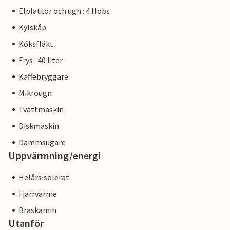
Elplattor och ugn : 4 Hobs
Kylskåp
Köksfläkt
Frys : 40 liter
Kaffebryggare
Mikrougn
Tvättmaskin
Diskmaskin
Dammsugare
Uppvärmning/energi
Helårsisolerat
Fjärrvärme
Braskamin
Utanför