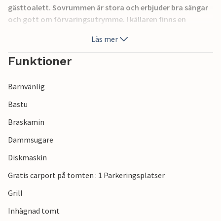
gästtoalett. Sovrummen är stora och erbjuder bra sängar
och gott om förvaringsutrymme. I källaren finns en
tvättstuga och en privat bastu.
Läs mer
Huset ligger i Bandholm med restaurang och strand i
närheten. Samtidigt är det en bra utgångspunkt för
Funktioner
upplevelser på Lolland. Som dagsutflykt kan vi till exempel
rekommendera en tur till Knuthenborgs safaripark. Från
Barnvänlig
hamnen kan du ta färjan till Askø.
Bastu
Braskamin
Dammsugare
Diskmaskin
Gratis carport på tomten : 1 Parkeringsplatser
Grill
Inhägnad tomt