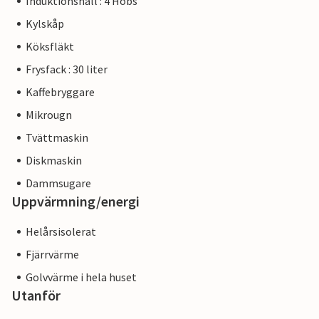
Induktionshäll : 4 Hobs
Kylskåp
Köksfläkt
Frysfack : 30 liter
Kaffebryggare
Mikrougn
Tvättmaskin
Diskmaskin
Dammsugare
Uppvärmning/energi
Helårsisolerat
Fjärrvärme
Golvvärme i hela huset
Utanför