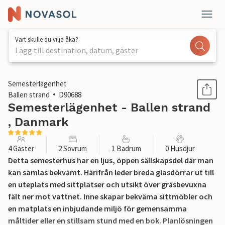
Vart skulle du vilja åka?
Lägg till destination, datum, gäster
1 / 14
Semesterlägenhet
Ballen strand
D90688
Semesterlägenhet - Ballen strand
, Danmark
4 Gäster
2 Sovrum
1 Badrum
0 Husdjur
Detta semesterhus har en ljus, öppen sällskapsdel där man
kan samlas bekvämt. Härifrån leder breda glasdörrar ut till
en uteplats med sittplatser och utsikt över gräsbevuxna
fält ner mot vattnet. Inne skapar bekväma sittmöbler och
en matplats en inbjudande miljö för gemensamma
måltider eller en stillsam stund med en bok. Planlösningen