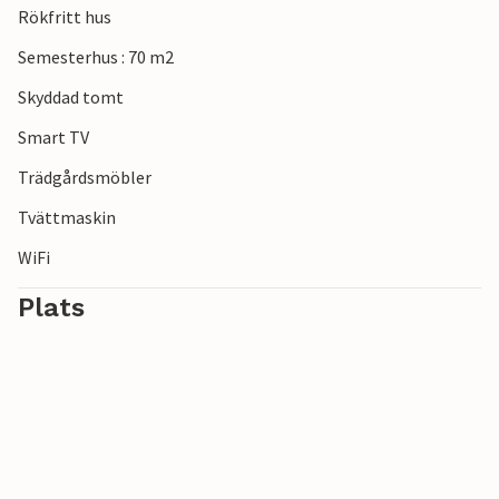
Rökfritt hus
Observera att husdjur och rökning inte är tillåtna i huset.
Semesterhus : 70 m2
Skyddad tomt
Smart TV
Trädgårdsmöbler
Tvättmaskin
WiFi
Plats