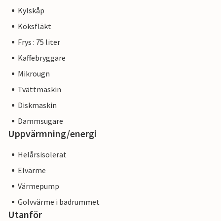
Kylskåp
Köksfläkt
Frys : 75 liter
Kaffebryggare
Mikrougn
Tvättmaskin
Diskmaskin
Dammsugare
Uppvärmning/energi
Helårsisolerat
Elvärme
Värmepump
Golvvärme i badrummet
Utanför