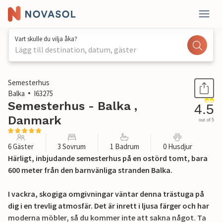
Vart skulle du vilja åka?
Lägg till destination, datum, gäster
1 / 17
Semesterhus
Balka
I63275
Semesterhus - Balka ,
4.5
Danmark
out of 5
6 Gäster
3 Sovrum
1 Badrum
0 Husdjur
Härligt, inbjudande semesterhus på en ostörd tomt, bara
600 meter från den barnvänliga stranden Balka.
I vackra, skogiga omgivningar väntar denna trästuga på
dig i en trevlig atmosfär. Det är inrett i ljusa färger och har
moderna möbler, så du kommer inte att sakna något. Ta