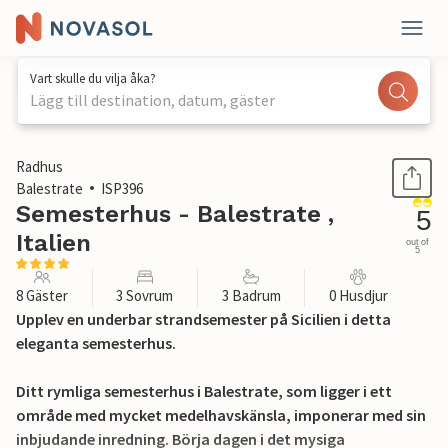
Vart skulle du vilja åka?
Lägg till destination, datum, gäster
1 / 39
Radhus
Balestrate
ISP396
Semesterhus - Balestrate ,
5
Italien
out of
5
8 Gäster
3 Sovrum
3 Badrum
0 Husdjur
Upplev en underbar strandsemester på Sicilien i detta
eleganta semesterhus.
Ditt rymliga semesterhus i Balestrate, som ligger i ett
område med mycket medelhavskänsla, imponerar med sin
inbjudande inredning. Börja dagen i det mysiga