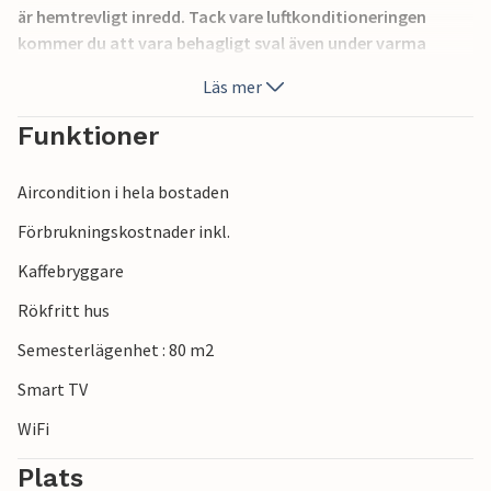
är hemtrevligt inredd. Tack vare luftkonditioneringen
kommer du att vara behagligt sval även under varma
sommardagar.
Läs mer
Det finns 2 parkeringsplatser för dina bilar på fastigheten.
Funktioner
Åk till stranden och tillbringa underbara dagar fulla av
Aircondition i hela bostaden
badglädje och sol. Du kan också nå shoppingmöjligheter
och restauranger till fots.
Förbrukningskostnader inkl.
Kaffebryggare
Njut av din vistelse i detta inbjudande semesterhus.
Rökfritt hus
Semesterlägenhet : 80 m2
Smart TV
WiFi
Plats