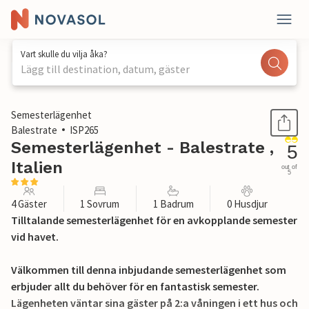
Vart skulle du vilja åka?
Lägg till destination, datum, gäster
1 / 25
Semesterlägenhet
Balestrate
ISP265
Semesterlägenhet - Balestrate ,
5
Italien
out of
5
4 Gäster
1 Sovrum
1 Badrum
0 Husdjur
Tilltalande semesterlägenhet för en avkopplande semester
vid havet.
Välkommen till denna inbjudande semesterlägenhet som
erbjuder allt du behöver för en fantastisk semester.
Lägenheten väntar sina gäster på 2:a våningen i ett hus och