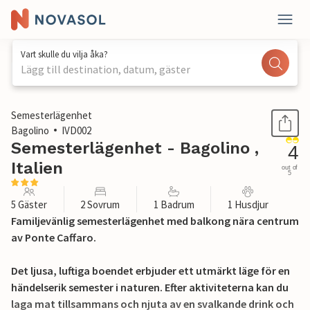
Vart skulle du vilja åka?
Lägg till destination, datum, gäster
1 / 21
Semesterlägenhet
Bagolino
IVD002
Semesterlägenhet - Bagolino ,
4
Italien
out of
5
5 Gäster
2 Sovrum
1 Badrum
1 Husdjur
Familjevänlig semesterlägenhet med balkong nära centrum
av Ponte Caffaro.
Det ljusa, luftiga boendet erbjuder ett utmärkt läge för en
händelserik semester i naturen. Efter aktiviteterna kan du
laga mat tillsammans och njuta av en svalkande drink och