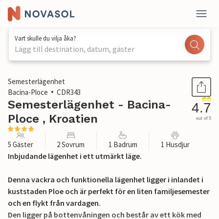
Vart skulle du vilja åka?
Lägg till destination, datum, gäster
1 / 48
Semesterlägenhet
Bacina-Ploce
CDR343
Semesterlägenhet - Bacina-
4.7
Ploce , Kroatien
out of 5
5 Gäster
2 Sovrum
1 Badrum
1 Husdjur
Inbjudande lägenhet i ett utmärkt läge.
Denna vackra och funktionella lägenhet ligger i inlandet i
kuststaden Ploe och är perfekt för en liten familjesemester
och en flykt från vardagen.
Den ligger på bottenvåningen och består av ett kök med