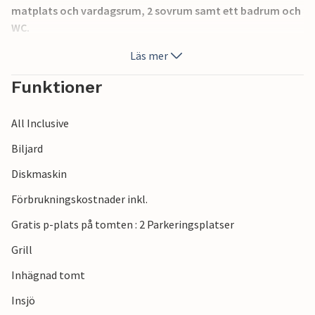
matplats och vardagsrum, 2 sovrum samt ett badrum och
WC.
Använd den gemensamma poolen med gräsmatta,
Läs mer
lekutrustning för barn finns tillgänglig. Den naturliga
mångfalden i denna region erbjuder en speciell
Funktioner
gastronomisk upplevelse. Ploe är en bra utgångspunkt för
utflykter till Dubrovnik, Korula, Mostar eller Meugorje.
All Inclusive
Ser fram emot din tid nära kusten.
Biljard
Diskmaskin
Förbrukningskostnader inkl.
Gratis p-plats på tomten : 2 Parkeringsplatser
Grill
Inhägnad tomt
Insjö