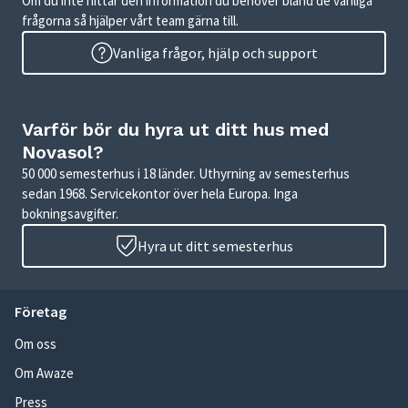
Om du inte hittar den information du behöver bland de vanliga
frågorna så hjälper vårt team gärna till.
Vanliga frågor, hjälp och support
Varför bör du hyra ut ditt hus med
Novasol?
50 000 semesterhus i 18 länder. Uthyrning av semesterhus
sedan 1968. Servicekontor över hela Europa. Inga
bokningsavgifter.
Hyra ut ditt semesterhus
Företag
Om oss
Om Awaze
Press