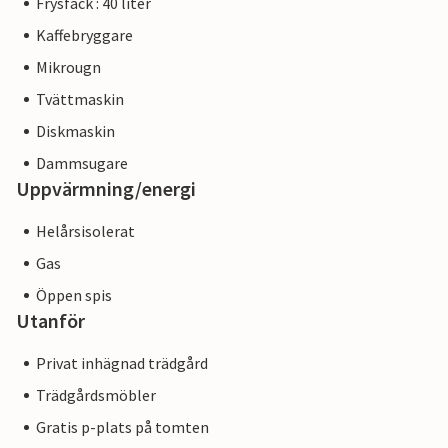
Frysfack : 40 liter
Kaffebryggare
Mikrougn
Tvättmaskin
Diskmaskin
Dammsugare
Uppvärmning/energi
Helårsisolerat
Gas
Öppen spis
Utanför
Privat inhägnad trädgård
Trädgårdsmöbler
Gratis p-plats på tomten