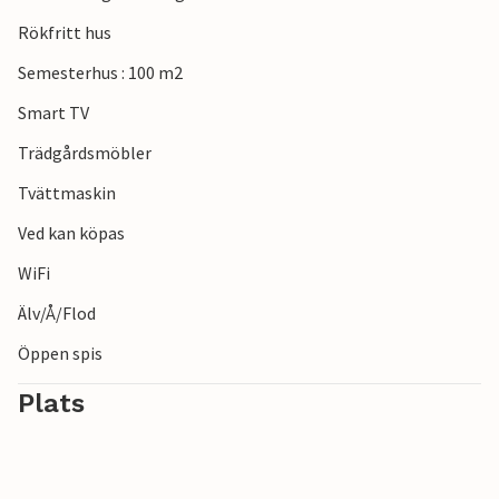
köket på någon av de mysiga restaurangerna.
Rökfritt hus
Upplev oförglömliga dagar i ditt semesterhus i Azzano och
Semesterhus : 100 m2
upptäck mångfalden i Toscana.
Smart TV
Trädgårdsmöbler
Tvättmaskin
Ved kan köpas
WiFi
Älv/Å/Flod
Öppen spis
Plats