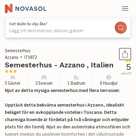
Vart skulle du vilja åka?
Lägg till destination, datum, gäster
1 / 31
Semesterhus
Azzano
ITV872
Semesterhus - Azzano , Italien
5
out of 5
5 Gäster
2 Sovrum
1 Badrum
0 Husdjur
Njut av detta mysiga semesterhus med flera terrasser.
Upptäck detta bekväma semesterhus i Azzano, idealiskt
beläget för en avkopplande vistelse i Toscana. Detta
charmiga boende är fördelat på två våningar och erbjuder
plats för din familj. Njut av den autentiska atmosfären och
lugnet medan du upplever komforten i det välutrustade