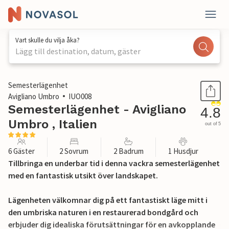
Vart skulle du vilja åka?
Lägg till destination, datum, gäster
1 / 37
Semesterlägenhet
Avigliano Umbro
IUO008
Semesterlägenhet - Avigliano
4.8
Umbro , Italien
out of 5
6 Gäster
2 Sovrum
2 Badrum
1 Husdjur
Tillbringa en underbar tid i denna vackra semesterlägenhet
med en fantastisk utsikt över landskapet.
Lägenheten välkomnar dig på ett fantastiskt läge mitt i
den umbriska naturen i en restaurerad bondgård och
erbjuder dig idealiska förutsättningar för en avkopplande