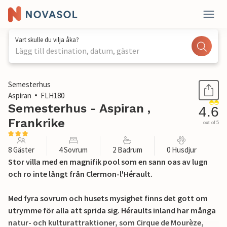
Vart skulle du vilja åka?
Lägg till destination, datum, gäster
1 / 27
Semesterhus
Aspiran
FLH180
Semesterhus - Aspiran ,
4.6
Frankrike
out of 5
8 Gäster
4 Sovrum
2 Badrum
0 Husdjur
Stor villa med en magnifik pool som en sann oas av lugn
och ro inte långt från Clermon-l'Hérault.
Med fyra sovrum och husets mysighet finns det gott om
utrymme för alla att sprida sig. Héraults inland har många
natur- och kulturattraktioner, som Cirque de Mourèze,