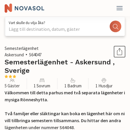
Vart skulle du vilja åka?
Lägg till destination, datum, gäster
1 / 27
Semesterlägenhet
Askersund
S64047
Semesterlägenhet - Askersund ,
Sverige
5 Gäster
1 Sovrum
1 Badrum
1 Husdjur
Välkommen till detta parhus med två separata lägenheter i
mysiga Rönneshytta.
Två familjer eller släktingar kan boka en lägenhet här om ni
vill tillbringa semestern tillsammans. Du hittar den andra
lägenheten under nummer S64048.