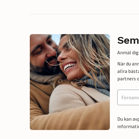
Sem
Anmäl dig 
När du an
allra bäst
partners o
Du kan avp
informati