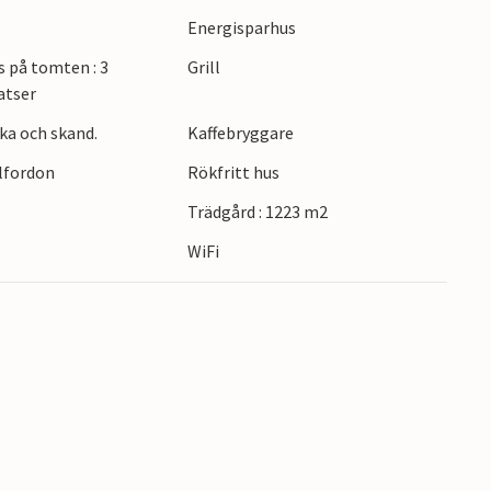
Energisparhus
s på tomten : 3
Grill
atser
ka och skand.
Kaffebryggare
elfordon
Rökfritt hus
Trädgård : 1223 m2
WiFi