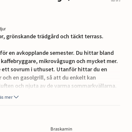
out of 5
djur
, grönskande trädgård och täckt terrass.
 för en avkopplande semester. Du hittar bland
, kaffebryggare, mikrovågsugn och mycket mer.
e ett sovrum i uthuset. Utanför hittar du en
och en gasolgrill, så att du enkelt kan
 luften och njuta av de varma sommarkvällarna.
äs mer
 gunga och en sandlåda. Huset ligger nära
mycket mer, så du kommer garanterat inte att
Braskamin