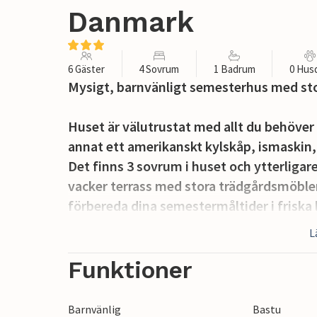
Danmark
6 Gäster
4 Sovrum
1 Badrum
0 Hus
Mysigt, barnvänligt semesterhus med stor
Huset är välutrustat med allt du behöver
annat ett amerikanskt kylskåp, ismaskin
Det finns 3 sovrum i huset och ytterligar
vacker terrass med stora trädgårdsmöbler 
förbereda dina semestermåltider i friska
L
I trädgården finns olika utomhusspel, en
poolen, tennisbanan, minigolfbanan och 
Funktioner
ha tråkigt här.
Barnvänlig
Bastu