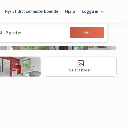
Hyr ut ditt semesterboende
Hjälp
Logga in
Logga in
2 gäster
Sök
Gäst
Husägare
Se alla bilder